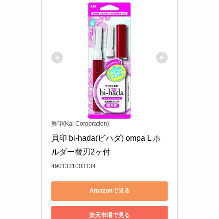
貝印(Kai Corporation)
貝印 bi-hada(ビハダ) ompa L ホ
ルダー替刃2ヶ付
4901331003134
Amazonで見る
楽天市場で見る