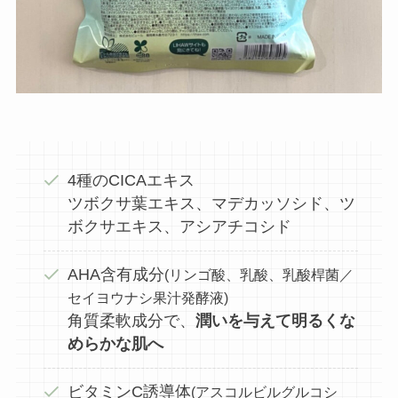
4種のCICAエキス
ツボクサ葉エキス、マデカッソシド、ツ
ボクサエキス、アシアチコシド
AHA含有成分
(リンゴ酸、乳酸、乳酸桿菌／
セイヨウナシ果汁発酵液)
角質柔軟成分で、
潤いを与えて明るくな
めらかな肌へ
ビタミンC誘導体
(アスコルビルグルコシ