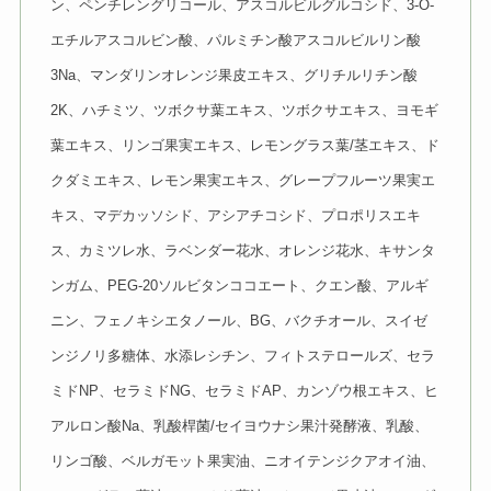
ン、ペンチレングリコール、アスコルビルグルコシド、3-O-
エチルアスコルビン酸、パルミチン酸アスコルビルリン酸
3Na、マンダリンオレンジ果皮エキス、グリチルリチン酸
2K、ハチミツ、ツボクサ葉エキス、ツボクサエキス、ヨモギ
葉エキス、リンゴ果実エキス、レモングラス葉/茎エキス、ド
クダミエキス、レモン果実エキス、グレープフルーツ果実エ
キス、マデカッソシド、アシアチコシド、プロポリスエキ
ス、カミツレ水、ラベンダー花水、オレンジ花水、キサンタ
ンガム、PEG-20ソルビタンココエート、クエン酸、アルギ
ニン、フェノキシエタノール、BG、バクチオール、スイゼ
ンジノリ多糖体、水添レシチン、フィトステロールズ、セラ
ミドNP、セラミドNG、セラミドAP、カンゾウ根エキス、ヒ
アルロン酸Na、乳酸桿菌/セイヨウナシ果汁発酵液、乳酸、
リンゴ酸、ベルガモット果実油、ニオイテンジクアオイ油、