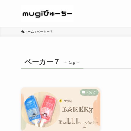
ホーム
ベーカー７
ベーカー７
– tag –
パック