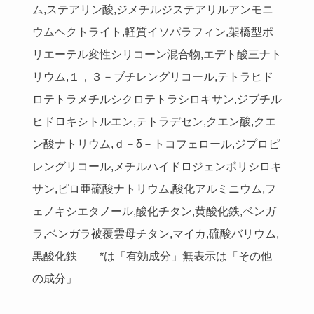
ム,ステアリン酸,ジメチルジステアリルアンモニ
ウムヘクトライト,軽質イソパラフィン,架橋型ポ
リエーテル変性シリコーン混合物,エデト酸三ナト
リウム,１，３－ブチレングリコール,テトラヒド
ロテトラメチルシクロテトラシロキサン,ジブチル
ヒドロキシトルエン,テトラデセン,クエン酸,クエ
ン酸ナトリウム,ｄ－δ－トコフェロール,ジプロピ
レングリコール,メチルハイドロジェンポリシロキ
サン,ピロ亜硫酸ナトリウム,酸化アルミニウム,フ
ェノキシエタノール,酸化チタン,黄酸化鉄,ベンガ
ラ,ベンガラ被覆雲母チタン,マイカ,硫酸バリウム,
黒酸化鉄 *は「有効成分」無表示は「その他
の成分」