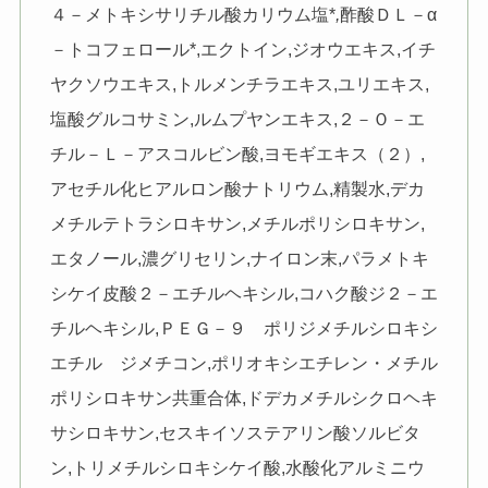
４－メトキシサリチル酸カリウム塩*
,
酢酸ＤＬ－α
－トコフェロール*,エクトイン,ジオウエキス,イチ
ヤクソウエキス,トルメンチラエキス,ユリエキス,
塩酸グルコサミン,ルムプヤンエキス,２－Ｏ－エ
チル－Ｌ－アスコルビン酸,ヨモギエキス（２）,
アセチル化ヒアルロン酸ナトリウム,精製水,デカ
メチルテトラシロキサン,メチルポリシロキサン,
エタノール,濃グリセリン,ナイロン末,パラメトキ
シケイ皮酸２－エチルヘキシル,コハク酸ジ２－エ
チルヘキシル,ＰＥＧ－９ ポリジメチルシロキシ
エチル ジメチコン,ポリオキシエチレン・メチル
ポリシロキサン共重合体,ドデカメチルシクロヘキ
サシロキサン,セスキイソステアリン酸ソルビタ
ン,トリメチルシロキシケイ酸,水酸化アルミニウ