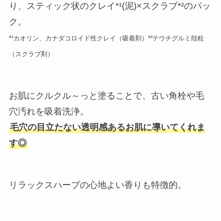
り、スティック状のクレイ*¹(泥)×スクラブ*²のパッ
ク。
*¹カオリン、カナダコロイド性クレイ（吸着剤）*²テウチグルミ殻粒
（スクラブ剤）
お肌にクルクル～っと塗ることで、古い角栓や毛
穴汚れを吸着洗浄。
毛穴の目立たない透明感あるお肌に導いてくれま
す◎
リラックスハーブの心地よい香りも特徴的。