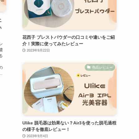
エ
い
花西子 プレストパウダーの口コミや違いをご紹
介！実際に使ってみたレビュー
ン
濃
2023年9月22日
る
で
の
商品レビュー
.
Ulike 脱毛器は効果ない？Air3を使った脱毛過程
の様子を徹底レビュー！
2023年9月4日