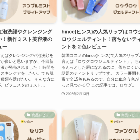
は泡洗顔やクレンジング
hince(ヒンス)の人気リップはロウ
い！新作ミスト美容液の
ロウジェルティント！落ちないテ
ュー
ントを２色レビュー
言えばクレンジングや泡洗顔を
韓国コスメのhince(ヒンス)で人気のリップ
方が多いと思いますが、今回新
言えば「ロウグロウジェルティント」。ち
液が発売されました！ 時間を
るんっとした唇になれるのに、落ちにくい
くスキンケアをしたい。でも肌
話題のティントリップです。 カラー展開
種類を選びたい。 そんな方に
富で全15色もあるので、自分に似合う色が
、ビフェスタのミスト...
っと見つかる♡ この記事では、ロウグ...
2025年2月13日
商品レビュー
商品レビュ