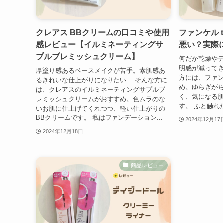
クレアス BBクリームの口コミや使用
ファンケル t
感レビュー【イルミネーティングサ
悪い？実際
プルブレミッシュクリーム】
何だか乾燥や
明感が減ってき
厚塗り感あるベースメイクが苦手。素肌感あ
方には、ファンケ
るきれいな仕上がりになりたい… そんな方に
め。ゆらぎが
は、クレアスのイルミネーティングサプルブ
く、気になる
レミッシュクリームがおすすめ。色ムラのな
す。 ふと触れ
いお肌に仕上げてくれつつ、軽い仕上がりの
BBクリームです。 私はファンデーション...
2024年12月17
2024年12月18日
商品レビュー