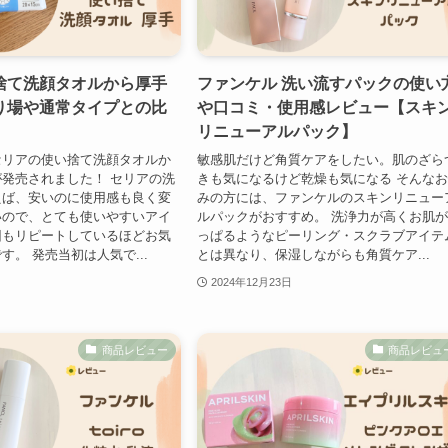
捨て洗顔タオルから厚手
ファンケル 洗い流すパックの使い
り場や通常タイプとの比
や口コミ・使用感レビュー【スキ
リニューアルパック】
セリアの使い捨て洗顔タオルか
敏感肌だけど角質ケアをしたい。肌のざら
発売されました！ セリアの洗
きも気になるけど乾燥も気になる そんな
えば、安いのに使用感も良く変
みの方には、ファンケルのスキンリニュー
いので、とても使いやすいアイ
ルパックがおすすめ。 洗浄力が高くお肌
回もリピートしているほどお気
っぱるようなピーリング・スクラブアイテ
す。 発売当初は人気で...
とは異なり、保湿しながらも角質ケア...
2024年12月23日
商品レビュー
商品レビュ