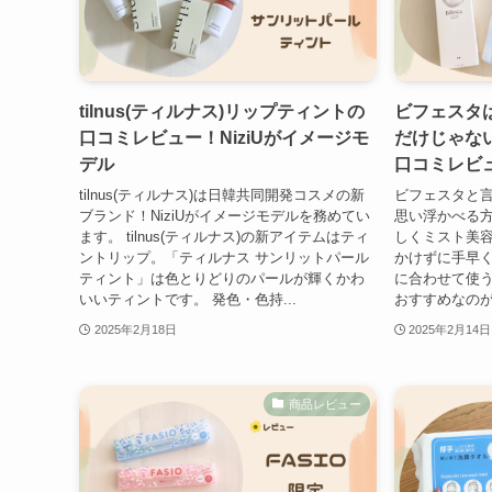
tilnus(ティルナス)リップティントの
ビフェスタ
口コミレビュー！NiziUがイメージモ
だけじゃな
デル
口コミレビ
tilnus(ティルナス)は日韓共同開発コスメの新
ビフェスタと
ブランド！NiziUがイメージモデルを務めてい
思い浮かべる
ます。 tilnus(ティルナス)の新アイテムはティ
しくミスト美容
ントリップ。「ティルナス サンリットパール
かけずに手早
ティント」は色とりどりのパールが輝くかわ
に合わせて使う
いいティントです。 発色・色持...
おすすめなのが
2025年2月18日
2025年2月14日
商品レビュー