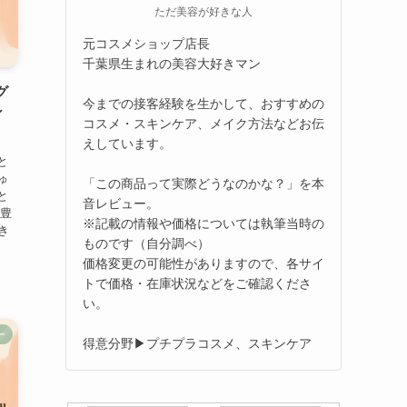
ただ美容が好きな人
元コスメショップ店長
千葉県生まれの美容大好きマン
グ
今までの接客経験を生かして、おすすめの
ィ
コスメ・スキンケア、メイク方法などお伝
えしています。
と
ゅ
「この商品って実際どうなのかな？」を本
と
音レビュー。
も豊
※記載の情報や価格については執筆当時の
き
ものです（自分調べ）
価格変更の可能性がありますので、各サイ
トで価格・在庫状況などをご確認くださ
い。
ー
得意分野▶プチプラコスメ、スキンケア