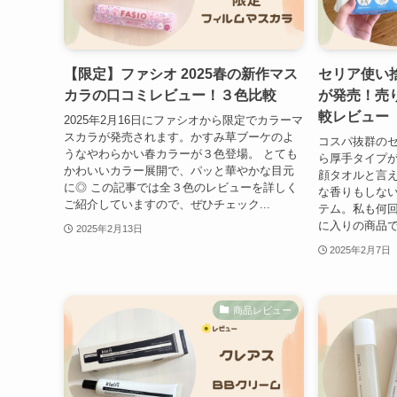
【限定】ファシオ 2025春の新作マス
セリア使い
カラの口コミレビュー！３色比較
が発売！売
較レビュー
2025年2月16日にファシオから限定でカラーマ
スカラが発売されます。かすみ草ブーケのよ
コスパ抜群の
うなやわらかい春カラーが３色登場。 とても
ら厚手タイプが
かわいいカラー展開で、パッと華やかな目元
顔タオルと言
に◎ この記事では全３色のレビューを詳しく
な香りもしな
ご紹介していますので、ぜひチェック...
テム。私も何
に入りの商品で
2025年2月13日
2025年2月7日
商品レビュー