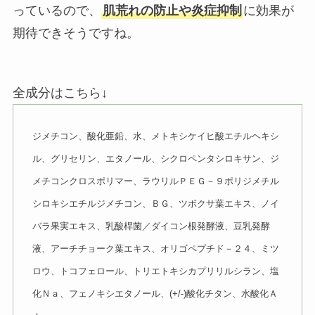
っているので、
肌荒れの防止や炎症抑制
に効果が
期待できそうですね。
全成分はこちら↓
ジメチコン、酸化亜鉛、水、メトキシケイヒ酸エチルヘキシ
ル、グリセリン、エタノール、シクロペンタシロキサン、ジ
メチコンクロスポリマー、ラウリルＰＥＧ－９ポリジメチル
シロキシエチルジメチコン、ＢＧ、ツボクサ葉エキス、ノイ
バラ果実エキス、乳酸桿菌／ダイコン根発酵液、豆乳発酵
液、アーチチョーク葉エキス、オリゴペプチド－２４、ミツ
ロウ、トコフェロール、トリエトキシカプリリルシラン、塩
化Ｎａ、フェノキシエタノール、(+/-)酸化チタン、水酸化Ａ